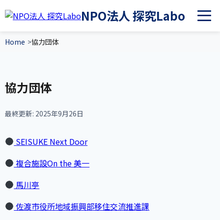
NPO法人 探究Labo
メニュ
Home
協力団体
協力団体
最終更新: 2025年9月26日
(新しいタブで開きます)
SEISUKE Next Door
(新しいタブで開きます)
複合施設On the 美一
(新しいタブで開きます)
馬川亭
(新しいタブで開きま
佐渡市役所地域振興部移住交流推進課